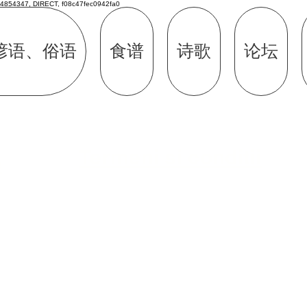
4854347, DIRECT, f08c47fec0942fa0
谚语、俗语
食谱
诗歌
论坛
Termeni si conditii
e