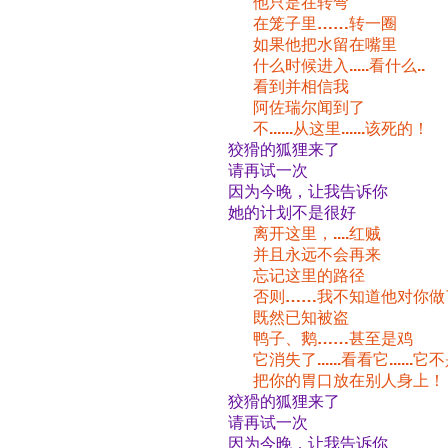
他只是在转弯
在笼子里……转一圈
如果他把水留在嘴里
什么时候进入.....看什么..
看到并相信我
阿佐瑞尔闻到了
不......从这里......该死的！
狡猾的狐狸来了
请再试一次
因为今晚，让我告诉你
她的计划不是很好
离开这里，....红贼
并且永远不会再来
忘记这里的路径
否则……我不知道他对你做
既然已知被盗
鸭子、鹅……甚至是鸡
它消失了......看看它......它
把你的胃口放在别人身上！
狡猾的狐狸来了
请再试一次
因为今晚，让我告诉你