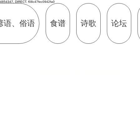
4854347, DIRECT, f08c47fec0942fa0
谚语、俗语
食谱
诗歌
论坛
Termeni si conditii
e