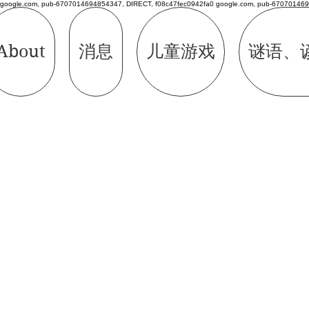
google.com, pub-6707014694854347, DIRECT, f08c47fec0942fa0 google.com, pub-670701469
About
消息
儿童游戏
谜语、
Politică de
confidențialitat