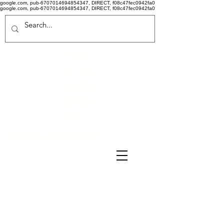
google.com, pub-6707014694854347, DIRECT, f08c47fec0942fa0
google.com, pub-6707014694854347, DIRECT, f08c47fec0942fa0
Politi
că de
confid
ențiali
tate
Termeni si conditii