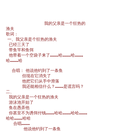
我的父亲是一个狂热的
渔夫
歌词：
一、我父亲是个狂热的渔夫
已经三天了
带鱼竿和鱼饵
他带着一个空袋子来了……哈……哈……
哈……哈
合唱：
他说他钓到了一条鱼
但现在它消失了
他把它们从手中滑落
我还能相信什么？……是谎言吗？
二、
我的父亲是一个狂热的渔夫
游泳池开始了
鱼在愚弄他
你甚至不为诱饵付钱……哈哈……哈哈……
哈哈……哈哈
合唱……
他说他钓到了一条鱼